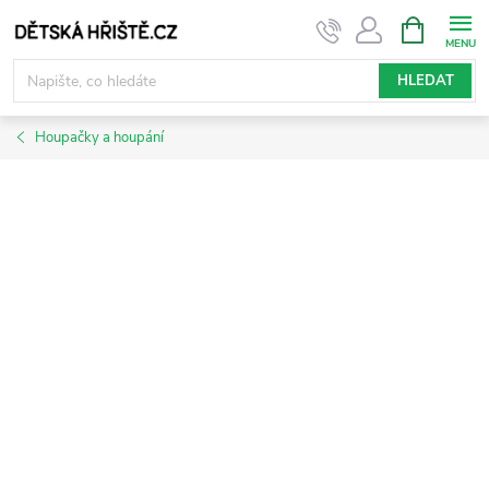
Přejít
NÁKUPNÍ
KOŠÍK
na
obsah
HLEDAT
Houpačky a houpání