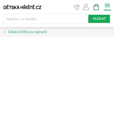
Přejít
NÁKUPNÍ
KOŠÍK
na
obsah
HLEDAT
Dětská hřiště pro nejmenší