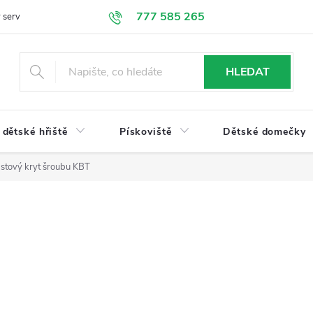
777 585 265
 servis
Doprava a platba
Obchodní podmínky
Ochrana údajů
HLEDAT
dětské hřiště
Pískoviště
Dětské domečky
astový kryt šroubu KBT