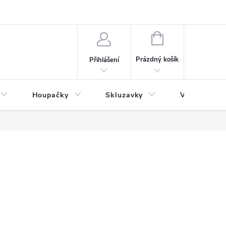
NÁKUPNÍ
KOŠÍK
Prázdný košík
Přihlášení
Houpačky
Skluzavky
Veřejná děts