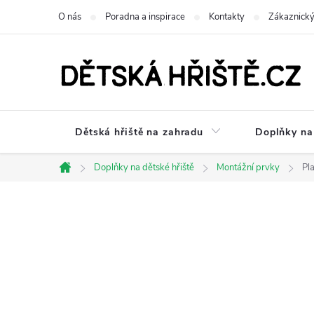
Přejít
O nás
Poradna a inspirace
Kontakty
Zákaznický
na
obsah
Dětská hřiště na zahradu
Doplňky na 
Doplňky na dětské hřiště
Montážní prvky
Pl
Domů