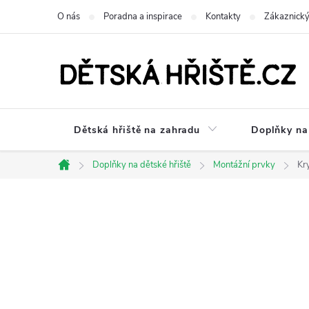
Přejít
O nás
Poradna a inspirace
Kontakty
Zákaznický
na
obsah
Dětská hřiště na zahradu
Doplňky na 
Doplňky na dětské hřiště
Montážní prvky
Kry
Domů