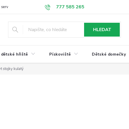
777 585 265
 servis
Doprava a platba
Obchodní podmínky
Ochrana údajů
HLEDAT
dětské hřiště
Pískoviště
Dětské domečky
t stojky kulatý