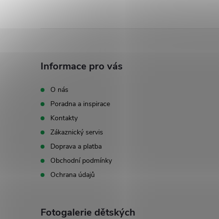
Z
á
Informace pro vás
p
O nás
Poradna a inspirace
a
Kontakty
t
Zákaznický servis
Doprava a platba
í
Obchodní podmínky
Ochrana údajů
Fotogalerie dětských