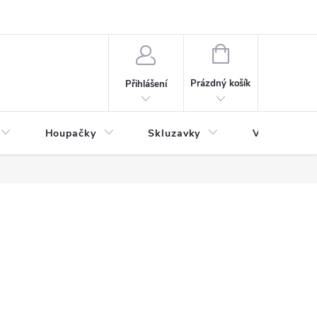
NÁKUPNÍ
KOŠÍK
Prázdný košík
Přihlášení
Houpačky
Skluzavky
Veřejná děts