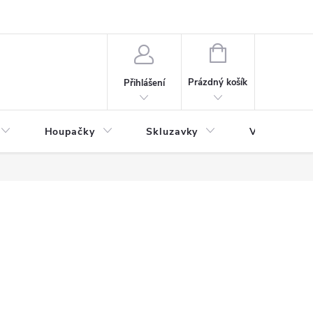
NÁKUPNÍ
KOŠÍK
Prázdný košík
Přihlášení
Houpačky
Skluzavky
Veřejná děts