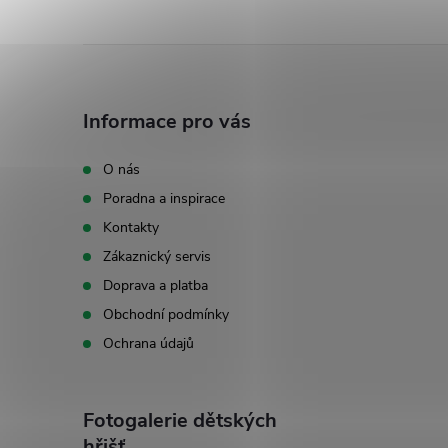
Z
á
Informace pro vás
p
O nás
Poradna a inspirace
a
Kontakty
t
Zákaznický servis
Doprava a platba
í
Obchodní podmínky
Ochrana údajů
Fotogalerie dětských
hřišť