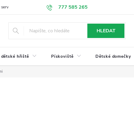
777 585 265
 servis
Doprava a platba
Obchodní podmínky
Ochrana údajů
HLEDAT
dětské hřiště
Pískoviště
Dětské domečky
mi