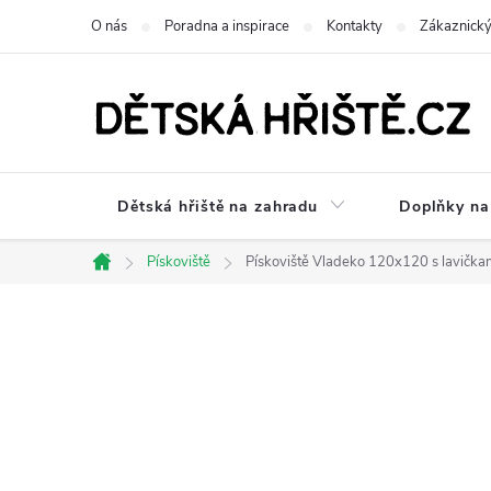
Přejít
O nás
Poradna a inspirace
Kontakty
Zákaznický
na
obsah
Dětská hřiště na zahradu
Doplňky na 
Pískoviště
Pískoviště Vladeko 120x120 s lavička
Domů