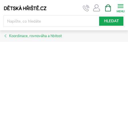
Přejít
NÁKUPNÍ
KOŠÍK
na
obsah
HLEDAT
Koordinace, rovnováha a hbitost