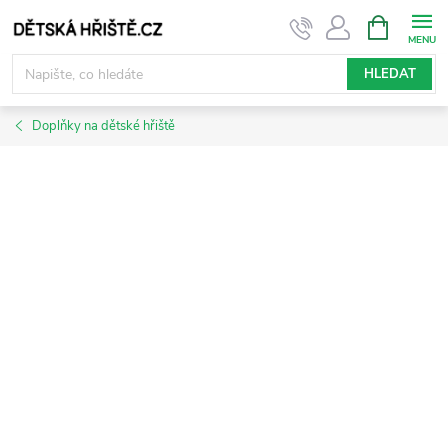
Přejít
NÁKUPNÍ
KOŠÍK
na
obsah
HLEDAT
Doplňky na dětské hřiště