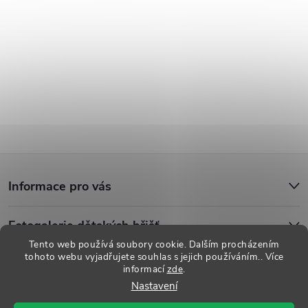
Z
Informace pro vás
á
Fotogalerie dětských hřišť
p
Tento web používá soubory cookie. Dalším procházením
tohoto webu vyjadřujete souhlas s jejich používáním.. Více
a
informací
zde
.
Copyright 2026
Dětská hřiště
. Všechna práva vyhrazena.
Upravit
Nastavení
nastavení cookies
t