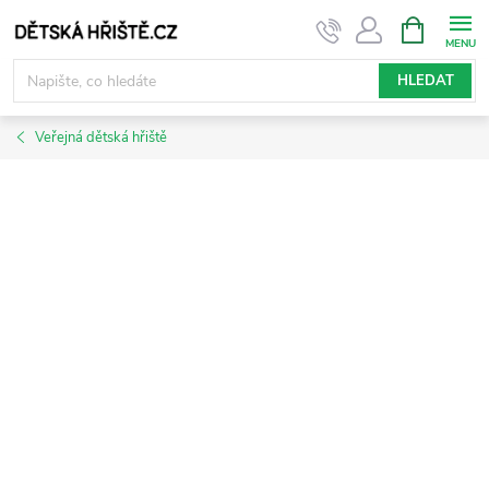
Přejít
NÁKUPNÍ
KOŠÍK
na
obsah
HLEDAT
Veřejná dětská hřiště