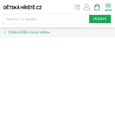
Přejít
NÁKUPNÍ
KOŠÍK
na
obsah
HLEDAT
Dětská hřiště s lezecí stěnou