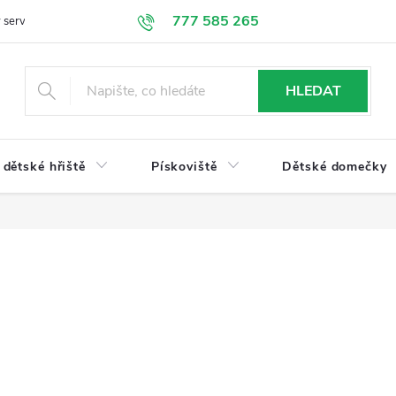
777 585 265
 servis
Doprava a platba
Obchodní podmínky
Ochrana údajů
HLEDAT
dětské hřiště
Pískoviště
Dětské domečky