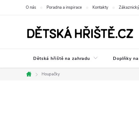
Přejít
O nás
Poradna a inspirace
Kontakty
Zákaznický
na
obsah
Dětská hřiště na zahradu
Doplňky na 
Houpačky
Domů