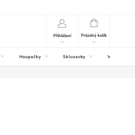
NÁKUPNÍ
KOŠÍK
Prázdný košík
Přihlášení
Houpačky
Skluzavky
Veřejná děts