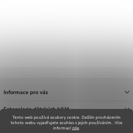
Z
Informace pro vás
á
Fotogalerie dětských hřišť
p
Tento web používá soubory cookie. Dalším procházením
tohoto webu vyjadřujete souhlas s jejich používáním.. Více
a
informací
zde
.
Copyright 2026
Dětská hřiště
. Všechna práva vyhrazena.
Upravit