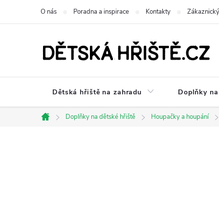
Přejít
O nás
Poradna a inspirace
Kontakty
Zákaznický
na
obsah
Dětská hřiště na zahradu
Doplňky na 
Doplňky na dětské hřiště
Houpačky a houpání
Domů