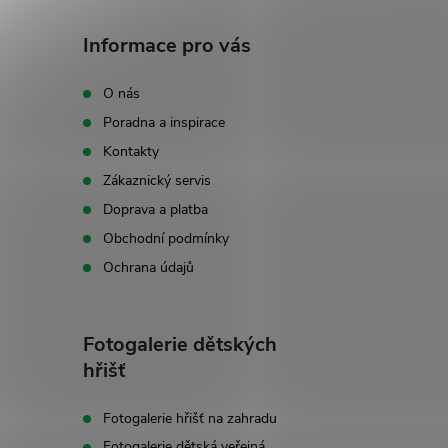
á
Informace pro vás
p
O nás
Poradna a inspirace
a
Kontakty
t
Zákaznický servis
Doprava a platba
í
Obchodní podmínky
Ochrana údajů
Fotogalerie dětských
hřišť
Fotogalerie hřišť na zahradu
Fotogalerie dětská veřejná