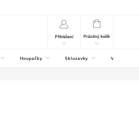
NÁKUPNÍ
KOŠÍK
Prázdný košík
Přihlášení
Houpačky
Skluzavky
Veřejná děts