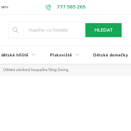
777 585 265
 servis
Doprava a platba
Obchodní podmínky
Ochrana údajů
HLEDAT
dětské hřiště
Pískoviště
Dětské domečky
Dětská závěsná houpačka Sling Swing