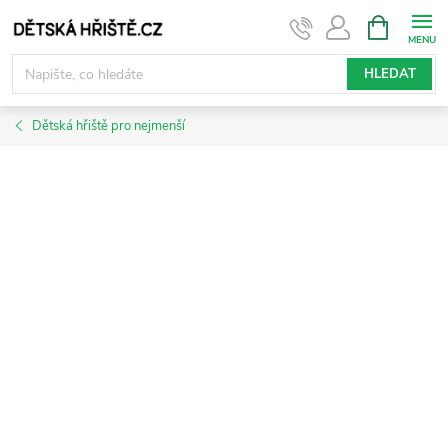
Přejít
NÁKUPNÍ
KOŠÍK
na
obsah
HLEDAT
Dětská hřiště pro nejmenší