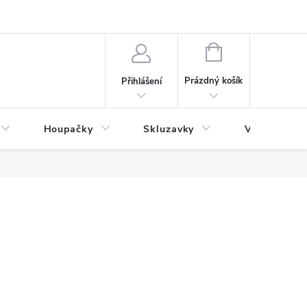
NÁKUPNÍ
KOŠÍK
Prázdný košík
Přihlášení
Houpačky
Skluzavky
Veřejná děts