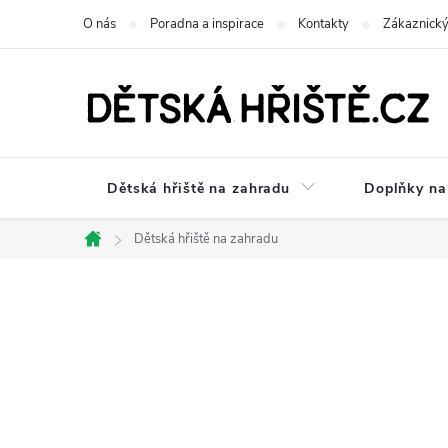
Přejít
O nás
Poradna a inspirace
Kontakty
Zákaznický
na
obsah
Dětská hřiště na zahradu
Doplňky na 
Dětská hřiště na zahradu
Domů