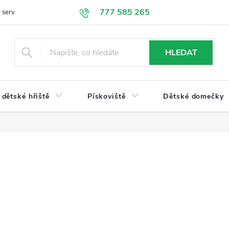
777 585 265
 servis
Doprava a platba
Obchodní podmínky
Ochrana údajů
HLEDAT
dětské hřiště
Pískoviště
Dětské domečky