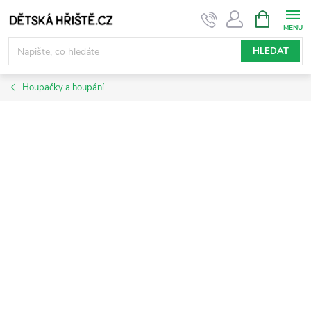
Přejít
NÁKUPNÍ
KOŠÍK
na
obsah
HLEDAT
Houpačky a houpání