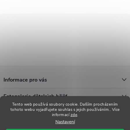
Z
Informace pro vás
á
Fotogalerie dětských hřišť
p
Tento web používá soubory cookie. Dalším procházením
tohoto webu vyjadřujete souhlas s jejich používáním.. Více
a
informací
zde
.
Copyright 2026
Dětská hřiště
. Všechna práva vyhrazena.
Upravit
Nastavení
nastavení cookies