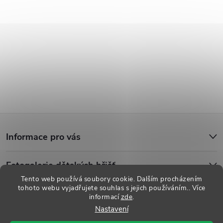
Z
Informace pro vás
á
Fotogalerie dětských hřišť
p
Tento web používá soubory cookie. Dalším procházením
tohoto webu vyjadřujete souhlas s jejich používáním.. Více
a
informací
zde
.
Copyright 2026
Dětská hřiště
. Všechna práva vyhrazena.
Upravit
Nastavení
nastavení cookies