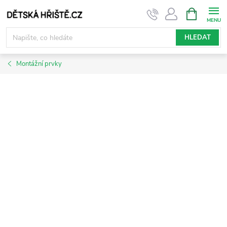
Přejít
NÁKUPNÍ
KOŠÍK
na
obsah
HLEDAT
Montážní prvky