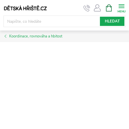
Přejít
NÁKUPNÍ
KOŠÍK
na
obsah
HLEDAT
Koordinace, rovnováha a hbitost