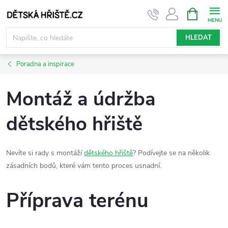
Přejít
NÁKUPNÍ
KOŠÍK
na
obsah
HLEDAT
Poradna a inspirace
Montáž a údržba
dětského hřiště
Nevíte si rady s montáží
dětského hřiště
? Podívejte se na několik
zásadních bodů, které vám tento proces usnadní.
Příprava terénu