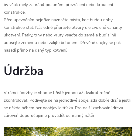
by však měly zabránit posunům, převrácení nebo kroucení
konstrukce.
Před upevněním nejdříve naznačte místa, kde budou nohy
konstrukce stát. Následně připravte otvory dle zvolené varianty
ukotvení. Patky, trny nebo vruty vsaďte do země a buď silně
udusejte zeminou nebo zalijte betonem. Dřevěné stojky se pak
nasadí přímo na daný typ kotvení.
Údržba
V rámci údržby je vhodné hřiště jednou až dvakrát ročně
zkontrolovat. Podívejte se na jednotlivé spoje, zda dobře drží a jestli
se někde během her neobjevila tříska. Pro delší zachování dřeva
zároveň doporučujeme provádět ochranný nátěr.