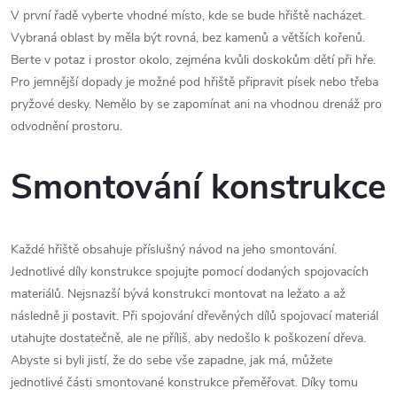
V první řadě vyberte vhodné místo, kde se bude hřiště nacházet.
Vybraná oblast by měla být rovná, bez kamenů a větších kořenů.
Berte v potaz i prostor okolo, zejména kvůli doskokům dětí při hře.
Pro jemnější dopady je možné pod hřiště připravit písek nebo třeba
pryžové desky. Nemělo by se zapomínat ani na vhodnou drenáž pro
odvodnění prostoru.
Smontování konstrukce
Každé hřiště obsahuje příslušný návod na jeho smontování.
Jednotlivé díly konstrukce spojujte pomocí dodaných spojovacích
materiálů. Nejsnazší bývá konstrukci montovat na ležato a až
následně ji postavit. Při spojování dřevěných dílů spojovací materiál
utahujte dostatečně, ale ne příliš, aby nedošlo k poškození dřeva.
Abyste si byli jistí, že do sebe vše zapadne, jak má, můžete
jednotlivé části smontované konstrukce přeměřovat. Díky tomu