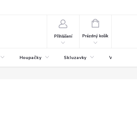
NÁKUPNÍ
KOŠÍK
Prázdný košík
Přihlášení
Houpačky
Skluzavky
Veřejná děts