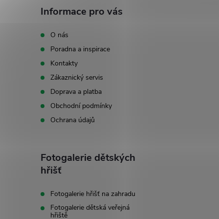
á
Informace pro vás
p
O nás
Poradna a inspirace
a
Kontakty
t
Zákaznický servis
Doprava a platba
í
Obchodní podmínky
Ochrana údajů
Fotogalerie dětských
hřišť
Fotogalerie hřišť na zahradu
Fotogalerie dětská veřejná
hřiště