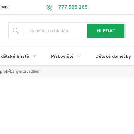
777 585 265
 servis
Doprava a platba
Obchodní podmínky
Ochrana údajů
HLEDAT
dětské hřiště
Pískoviště
Dětské domečky
 zprohýbaným zrcadlem