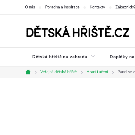
Přejít
O nás
Poradna a inspirace
Kontakty
Zákaznický
na
obsah
Dětská hřiště na zahradu
Doplňky na 
Veřejná dětská hřiště
Hraní i učení
Panel se
Domů