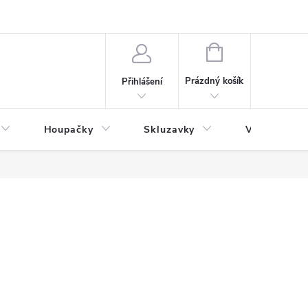
NÁKUPNÍ
KOŠÍK
Prázdný košík
Přihlášení
Houpačky
Skluzavky
Veřejná děts