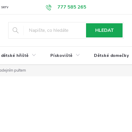
777 585 265
 servis
Doprava a platba
Obchodní podmínky
Ochrana údajů
HLEDAT
dětské hřiště
Pískoviště
Dětské domečky
rodejním pultem