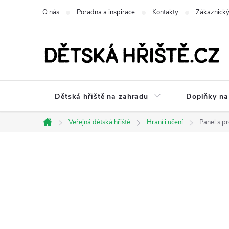
Přejít
O nás
Poradna a inspirace
Kontakty
Zákaznický
na
obsah
Dětská hřiště na zahradu
Doplňky na 
Veřejná dětská hřiště
Hraní i učení
Panel s p
Domů