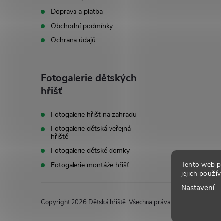
t
Doprava a platba
í
Obchodní podmínky
Ochrana údajů
Fotogalerie dětských
hřišť
Fotogalerie hřišť na zahradu
Fotogalerie dětská veřejná
hřiště
Fotogalerie dětské domky
Tento web p
Fotogalerie montáže hřišť
jejich použí
Nastavení
Copyright 2026
Dětská hřiště
. Všechna práva vyhrazena.
Uprav