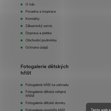
p
O nás
Poradna a inspirace
a
Kontakty
t
Zákaznický servis
Doprava a platba
í
Obchodní podmínky
Ochrana údajů
Fotogalerie dětských
hřišť
Fotogalerie hřišť na zahradu
Fotogalerie dětská veřejná
hřiště
Fotogalerie dětské domky
Tento web p
Fotogalerie montáže hřišť