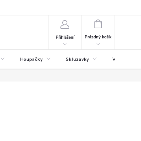
NÁKUPNÍ
KOŠÍK
Prázdný košík
Přihlášení
Houpačky
Skluzavky
Veřejná děts