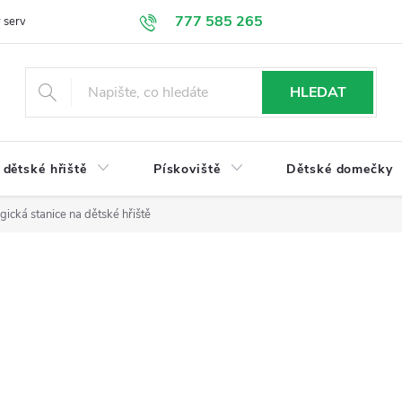
777 585 265
 servis
Doprava a platba
Obchodní podmínky
Ochrana údajů
HLEDAT
dětské hřiště
Pískoviště
Dětské domečky
ická stanice na dětské hřiště