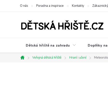
Přejít
O nás
Poradna a inspirace
Kontakty
Zákaznický
na
obsah
Dětská hřiště na zahradu
Doplňky na 
Veřejná dětská hřiště
Hraní i učení
Meteorolog
Domů