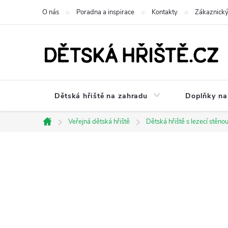
Přejít
O nás
Poradna a inspirace
Kontakty
Zákaznický
na
obsah
Dětská hřiště na zahradu
Doplňky na 
Veřejná dětská hřiště
Dětská hřiště s lezecí stěno
Domů