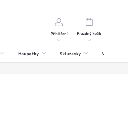
NÁKUPNÍ
KOŠÍK
Prázdný košík
Přihlášení
Houpačky
Skluzavky
Veřejná děts