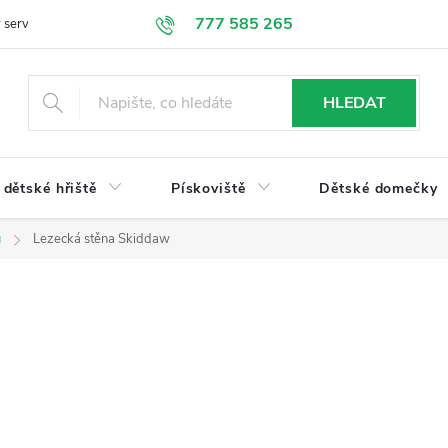
777 585 265
 servis
Doprava a platba
Obchodní podmínky
Ochrana údajů
HLEDAT
dětské hřiště
Pískoviště
Dětské domečky
u
Lezecká stěna Skiddaw