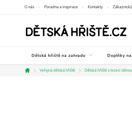
Přejít
O nás
Poradna a inspirace
Kontakty
Zákaznický
na
obsah
Dětská hřiště na zahradu
Doplňky na 
Veřejná dětská hřiště
Dětská hřiště s lezecí stěno
Domů