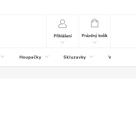
NÁKUPNÍ
KOŠÍK
Prázdný košík
Přihlášení
Houpačky
Skluzavky
Veřejná děts