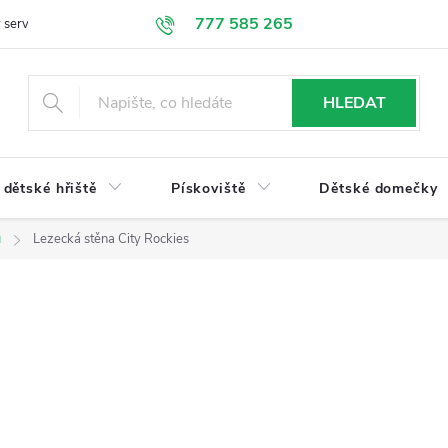
777 585 265
 servis
Doprava a platba
Obchodní podmínky
Ochrana údajů
HLEDAT
dětské hřiště
Pískoviště
Dětské domečky
u
Lezecká stěna City Rockies