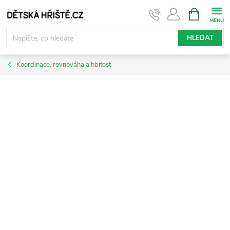
Přejít
NÁKUPNÍ
KOŠÍK
na
obsah
HLEDAT
Koordinace, rovnováha a hbitost