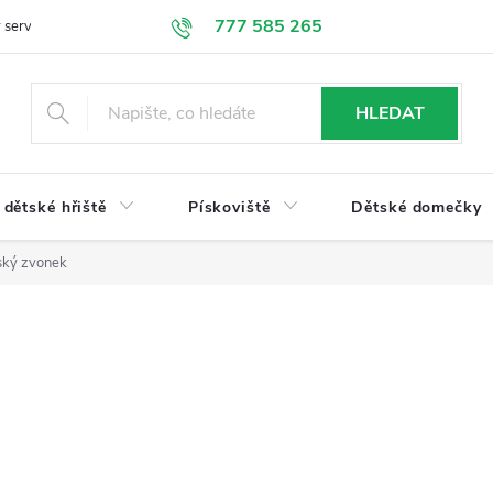
777 585 265
 servis
Doprava a platba
Obchodní podmínky
Ochrana údajů
HLEDAT
dětské hřiště
Pískoviště
Dětské domečky
ský zvonek