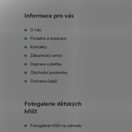
á
Informace pro vás
p
O nás
Poradna a inspirace
a
Kontakty
t
Zákaznický servis
Doprava a platba
í
Obchodní podmínky
Ochrana údajů
Fotogalerie dětských
hřišť
Fotogalerie hřišť na zahradu