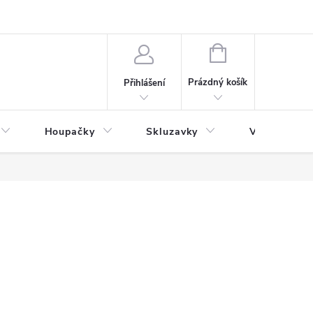
NÁKUPNÍ
KOŠÍK
Prázdný košík
Přihlášení
Houpačky
Skluzavky
Veřejná děts