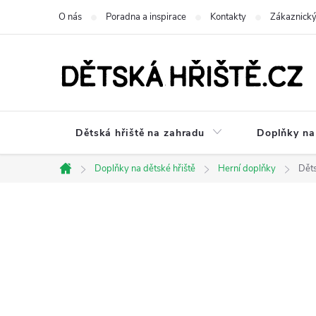
Přejít
O nás
Poradna a inspirace
Kontakty
Zákaznický
na
obsah
Dětská hřiště na zahradu
Doplňky na 
Doplňky na dětské hřiště
Herní doplňky
Dět
Domů