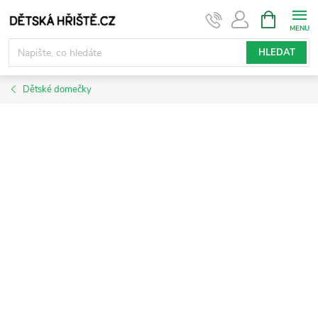
Přejít
NÁKUPNÍ
KOŠÍK
na
obsah
HLEDAT
Dětské domečky