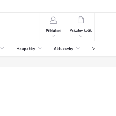
NÁKUPNÍ
KOŠÍK
Prázdný košík
Přihlášení
Houpačky
Skluzavky
Veřejná děts