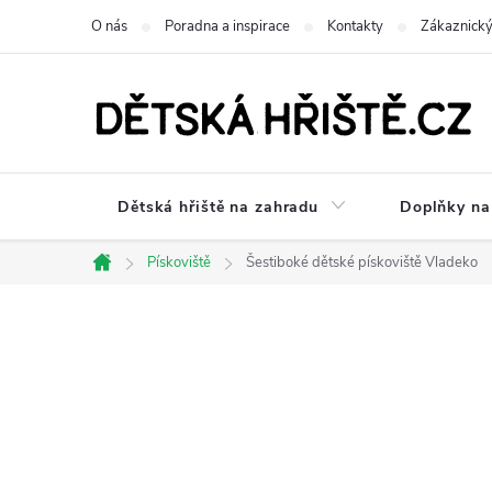
Přejít
O nás
Poradna a inspirace
Kontakty
Zákaznický
na
obsah
Dětská hřiště na zahradu
Doplňky na 
Pískoviště
Šestiboké dětské pískoviště Vladeko
Domů