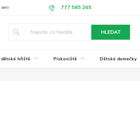
777 585 265
 servis
Doprava a platba
Obchodní podmínky
Ochrana údajů
HLEDAT
dětské hřiště
Pískoviště
Dětské domečky