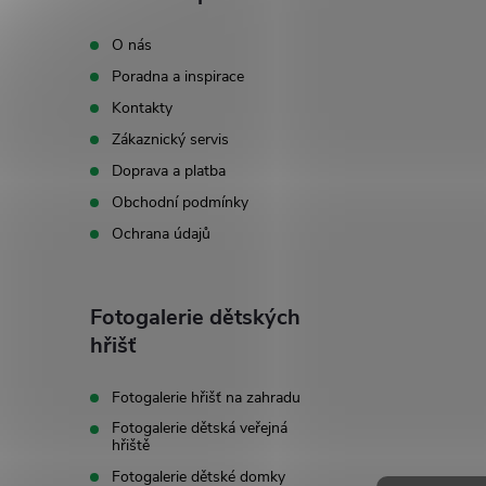
p
O nás
Poradna a inspirace
a
Kontakty
t
Zákaznický servis
Doprava a platba
í
Obchodní podmínky
Ochrana údajů
Fotogalerie dětských
hřišť
Fotogalerie hřišť na zahradu
Fotogalerie dětská veřejná
hřiště
Fotogalerie dětské domky