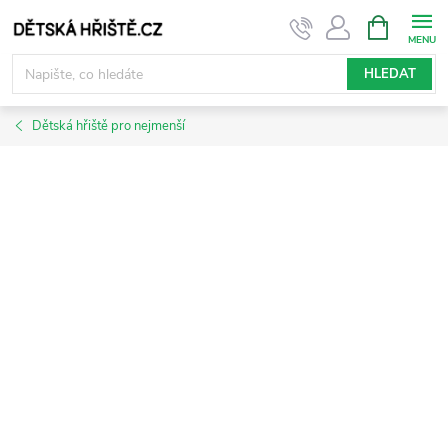
Přejít
NÁKUPNÍ
KOŠÍK
na
obsah
HLEDAT
Dětská hřiště pro nejmenší