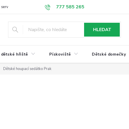
777 585 265
 servis
Doprava a platba
Obchodní podmínky
Ochrana údajů
HLEDAT
dětské hřiště
Pískoviště
Dětské domečky
Dětské houpací sedátko Prak