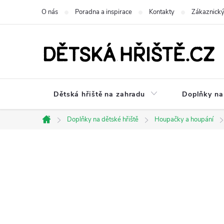
Přejít
O nás
Poradna a inspirace
Kontakty
Zákaznický
na
obsah
Dětská hřiště na zahradu
Doplňky na 
Doplňky na dětské hřiště
Houpačky a houpání
Domů