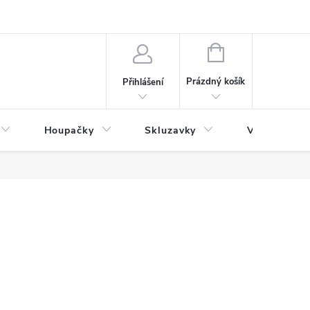
NÁKUPNÍ
KOŠÍK
Prázdný košík
Přihlášení
Houpačky
Skluzavky
Veřejná děts