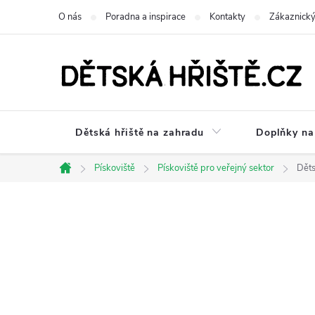
Přejít
O nás
Poradna a inspirace
Kontakty
Zákaznický
na
obsah
Dětská hřiště na zahradu
Doplňky na 
Pískoviště
Pískoviště pro veřejný sektor
Děts
Domů