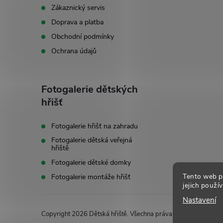
t
Zákaznický servis
Doprava a platba
í
Obchodní podmínky
Ochrana údajů
Fotogalerie dětských
hřišť
Fotogalerie hřišť na zahradu
Fotogalerie dětská veřejná
hřiště
Fotogalerie dětské domky
Tento web p
Fotogalerie montáže hřišť
jejich použí
Nastavení
Copyright 2026
Dětská hřiště
. Všechna práva vyhrazena.
Uprav