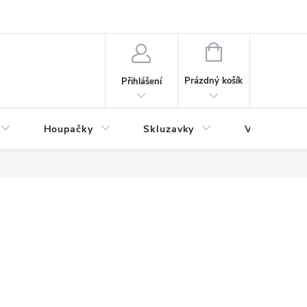
NÁKUPNÍ
KOŠÍK
Prázdný košík
Přihlášení
Houpačky
Skluzavky
Veřejná děts