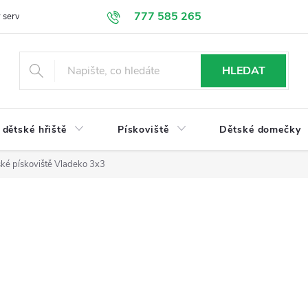
777 585 265
 servis
Doprava a platba
Obchodní podmínky
Ochrana údajů
HLEDAT
dětské hřiště
Pískoviště
Dětské domečky
ké pískoviště Vladeko 3x3