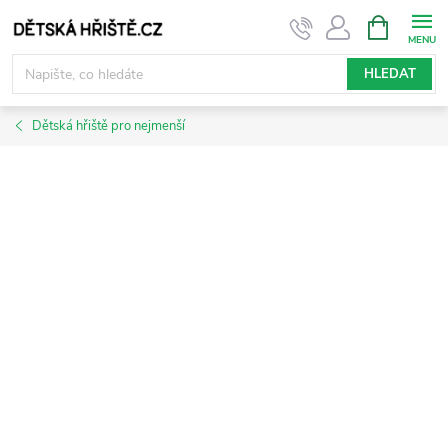
Přejít
NÁKUPNÍ
KOŠÍK
na
obsah
HLEDAT
Dětská hřiště pro nejmenší