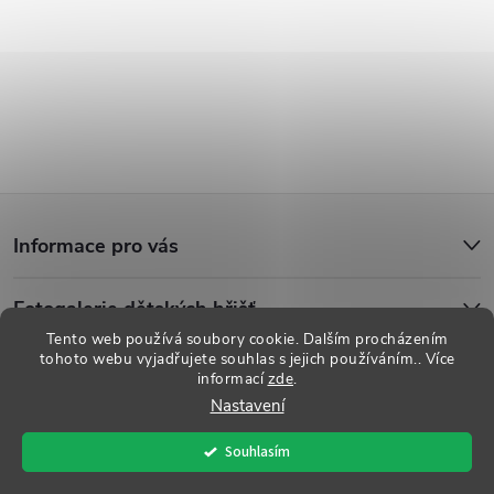
Z
Informace pro vás
á
Fotogalerie dětských hřišť
p
Tento web používá soubory cookie. Dalším procházením
tohoto webu vyjadřujete souhlas s jejich používáním.. Více
a
informací
zde
.
Copyright 2026
Dětská hřiště
. Všechna práva vyhrazena.
Upravit
Nastavení
nastavení cookies
t
Souhlasím
Vytvořil Shoptet