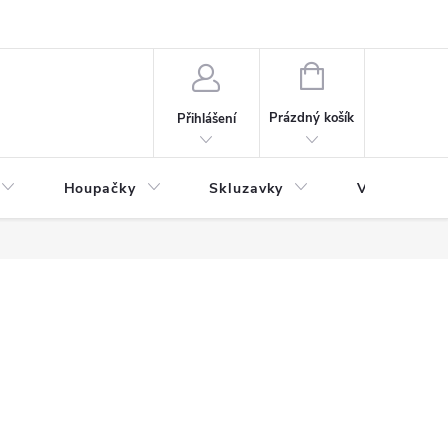
NÁKUPNÍ
KOŠÍK
Prázdný košík
Přihlášení
Houpačky
Skluzavky
Veřejná děts