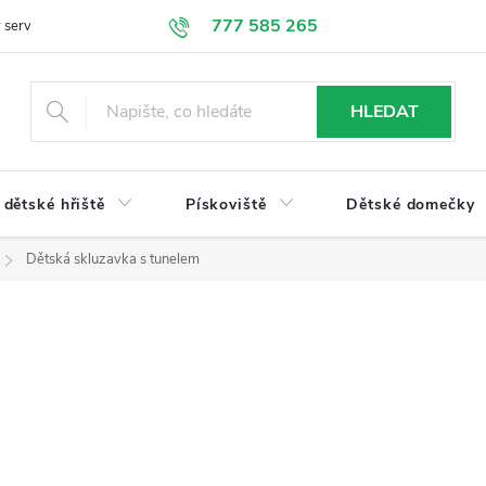
777 585 265
 servis
Doprava a platba
Obchodní podmínky
Ochrana údajů
HLEDAT
dětské hřiště
Pískoviště
Dětské domečky
Dětská skluzavka s tunelem