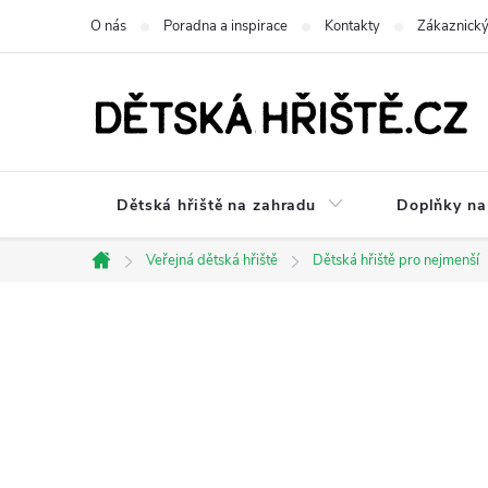
Přejít
O nás
Poradna a inspirace
Kontakty
Zákaznický
na
obsah
Dětská hřiště na zahradu
Doplňky na 
Veřejná dětská hřiště
Dětská hřiště pro nejmenší
Domů