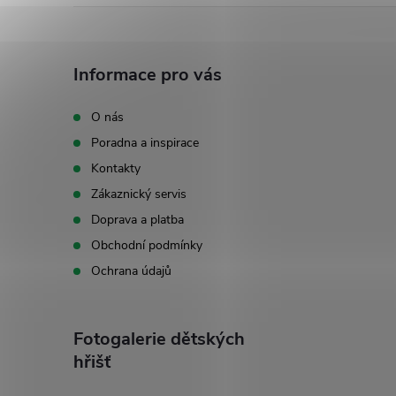
Z
á
Informace pro vás
p
O nás
Poradna a inspirace
a
Kontakty
t
Zákaznický servis
Doprava a platba
í
Obchodní podmínky
Ochrana údajů
Fotogalerie dětských
hřišť