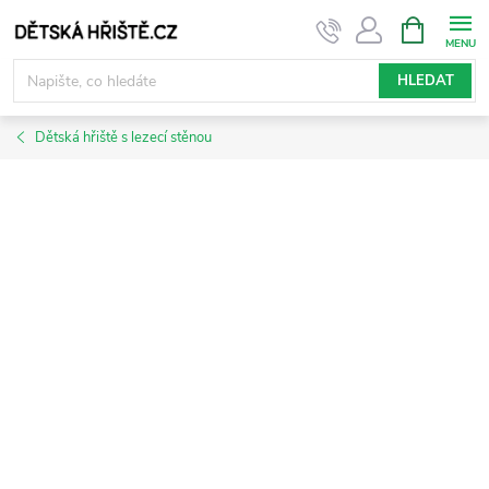
Přejít
NÁKUPNÍ
KOŠÍK
na
obsah
HLEDAT
Dětská hřiště s lezecí stěnou