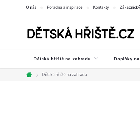
Přejít
O nás
Poradna a inspirace
Kontakty
Zákaznický
na
obsah
Dětská hřiště na zahradu
Doplňky na 
Dětská hřiště na zahradu
Domů