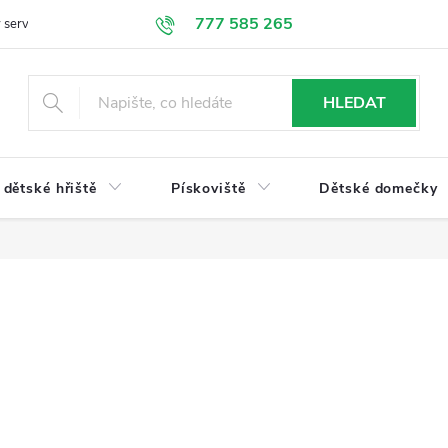
777 585 265
 servis
Doprava a platba
Obchodní podmínky
Ochrana údajů
HLEDAT
dětské hřiště
Pískoviště
Dětské domečky