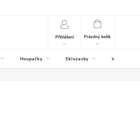
NÁKUPNÍ
KOŠÍK
Prázdný košík
Přihlášení
Houpačky
Skluzavky
Veřejná děts