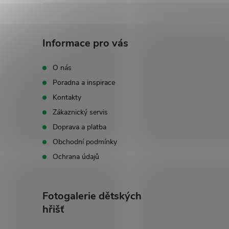
Z
á
Informace pro vás
p
O nás
Poradna a inspirace
a
Kontakty
t
Zákaznický servis
Doprava a platba
í
Obchodní podmínky
Ochrana údajů
Fotogalerie dětských
hřišť