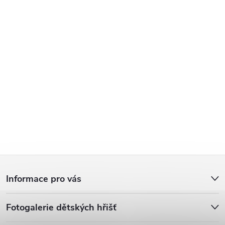
Z
Informace pro vás
á
Fotogalerie dětských hřišť
p