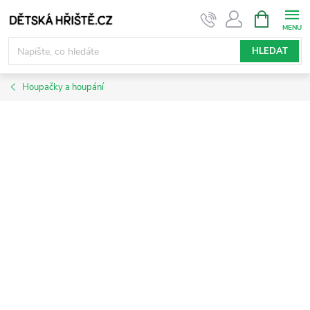
Přejít
NÁKUPNÍ
KOŠÍK
na
obsah
HLEDAT
Houpačky a houpání